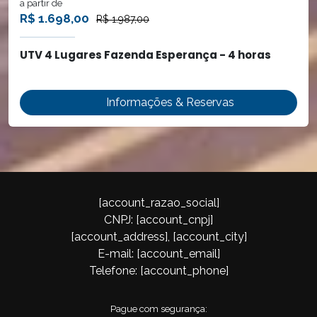
a partir de
R$ 1.698,00
R$ 1.987,00
UTV 4 Lugares Fazenda Esperança - 4 horas
Informações & Reservas
[account_razao_social]
CNPJ: [account_cnpj]
[account_address], [account_city]
E-mail: [account_email]
Telefone: [account_phone]
Pague com segurança: