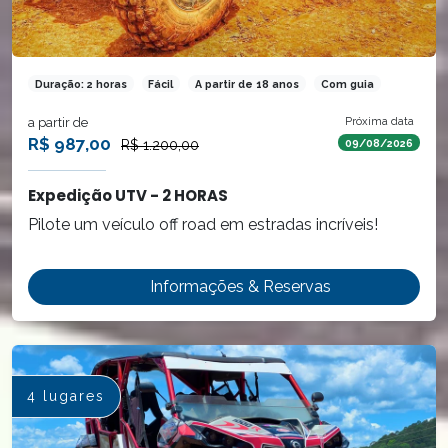
Duração: 2 horas
Fácil
A partir de 18 anos
Com guia
a partir de
Próxima data
R$ 987,00
R$ 1.200,00
09/08/2026
Expedição UTV - 2 HORAS
Pilote um veículo off road em estradas incríveis!
Informações & Reservas
4 lugares