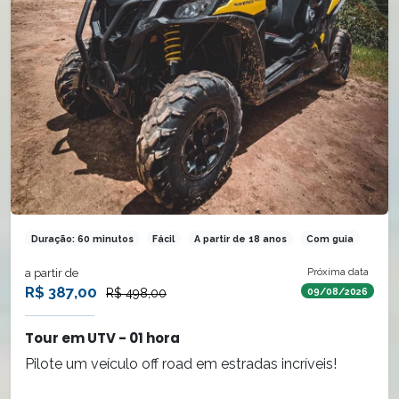
Duração: 60 minutos
Fácil
A partir de 18 anos
Com guia
a partir de
Próxima data
R$ 387,00
R$ 498,00
09/08/2026
Tour em UTV - 01 hora
Pilote um veículo off road em estradas incríveis!