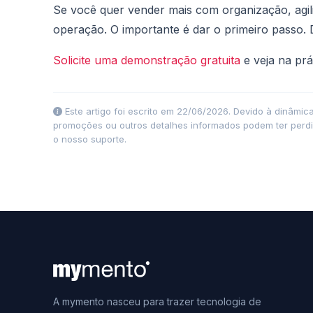
Se você quer vender mais com organização, agili
operação. O importante é dar o primeiro passo. D
Solicite uma demonstração gratuita
e veja na pr
Este artigo foi escrito em 22/06/2026. Devido à dinâmi
promoções ou outros detalhes informados podem ter perdi
o nosso suporte.
A mymento nasceu para trazer tecnologia de