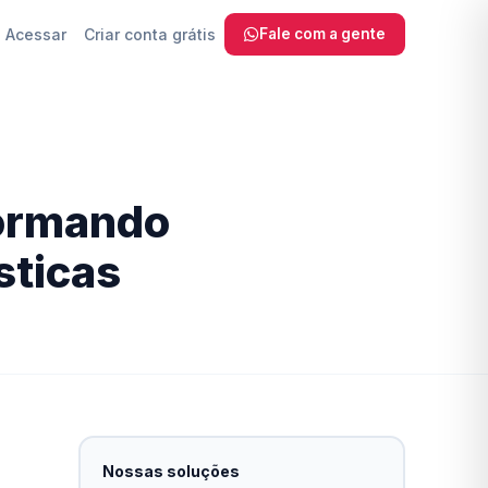
Acessar
Criar conta grátis
Fale com a gente
 SEO, sem
formando
com IA
sticas
a Fazer
ra
reinamento
Nossas soluções