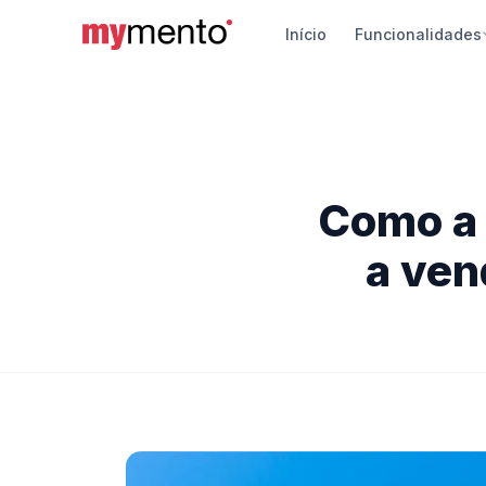
Início
Funcionalidades
Siste
Vendas
pagame
App d
Como a 
Gerenci
Androi
a ven
Travel
Chatbot
automá
Segur
Proteçã
turístic