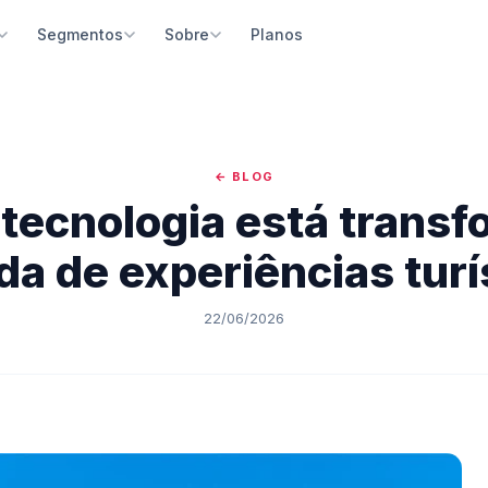
Planos
Segmentos
Sobre
ma de Reservas
Passeios Turísticos
Quem somos
Construtor de Site
 e reservas online 24h com
Guias e operadoras de passeios e excursões
Nossa missão e história no turismo brasileiro
Site profissional com blog e
ntos integrados
escrever código
← BLOG
Parques e Atrativos
Depoimentos
e Gestão
Inteligência Artificial
tecnologia está trans
Parques temáticos, naturais e pontos turísticos
O que nossos parceiros dizem
e sua empresa pelo celular, iOS e
Crie conteúdo e descrições 
d
integrada
Agências de Receptivo
Blog
da de experiências turí
Receptivos locais e agências de turismo
Dicas e estratégias para o turismo
Bot IA
Google Coisas Legais par
 inteligente para atendimento
Parceiro oficial do Google pa
Restaurantes e Gastronomia
Notícias
22/06/2026
tico
visibilidade
Experiências gastronômicas e restaurantes temáticos
Últimas novidades da plataforma
o de Aventura
Suporte Dedicado
Spas e Bem-estar
o integrada para atividades
Atendimento humanizado e t
Spas, massagens e experiências de bem-estar
as
especializado