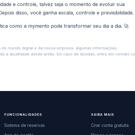
dade e controle, talvez seja o momento de evoluir sua
epois disso, você ganha escala, controle e previsibilidade.
ática como a mymento pode transformar seu dia a dia. 🚀
ca do mundo digital e da nossa empresa, algumas informações,
do a atualidade desde então. Em caso de dúvidas, entre em contato c
FUNCIONALIDADES
SAIBA MAIS
Sistema de reservas
Criar conta gratuita