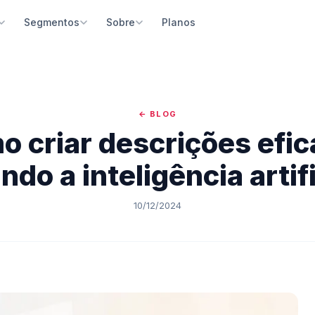
Planos
Segmentos
Sobre
ma de Reservas
Passeios Turísticos
Quem somos
Construtor de Site
 e reservas online 24h com
Guias e operadoras de passeios e excursões
Nossa missão e história no turismo brasileiro
Site profissional com blog e
ntos integrados
escrever código
← BLOG
Parques e Atrativos
Depoimentos
e Gestão
Inteligência Artificial
 criar descrições efi
Parques temáticos, naturais e pontos turísticos
O que nossos parceiros dizem
e sua empresa pelo celular, iOS e
Crie conteúdo e descrições 
d
integrada
Agências de Receptivo
Blog
ndo a inteligência artifi
Receptivos locais e agências de turismo
Dicas e estratégias para o turismo
Bot IA
Google Coisas Legais par
 inteligente para atendimento
Parceiro oficial do Google pa
Restaurantes e Gastronomia
Notícias
10/12/2024
tico
visibilidade
Experiências gastronômicas e restaurantes temáticos
Últimas novidades da plataforma
o de Aventura
Suporte Dedicado
Spas e Bem-estar
o integrada para atividades
Atendimento humanizado e t
Spas, massagens e experiências de bem-estar
as
especializado