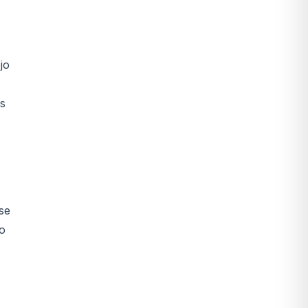
jo
os
se
co