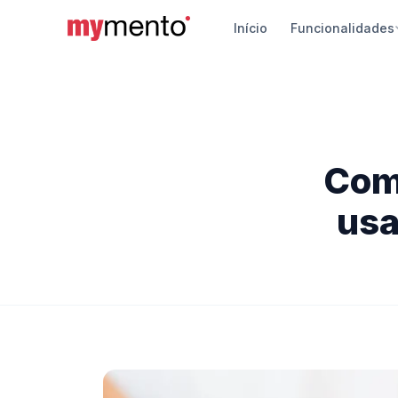
Início
Funcionalidades
Siste
Vendas
pagame
App d
Como
Gerenci
Androi
usa
Travel
Chatbot
automá
Segur
Proteçã
turístic