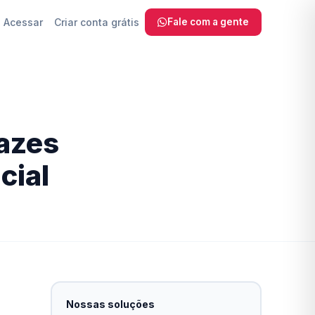
Acessar
Criar conta grátis
Fale com a gente
 SEO, sem
cazes
com IA
cial
a Fazer
ra
reinamento
Nossas soluções