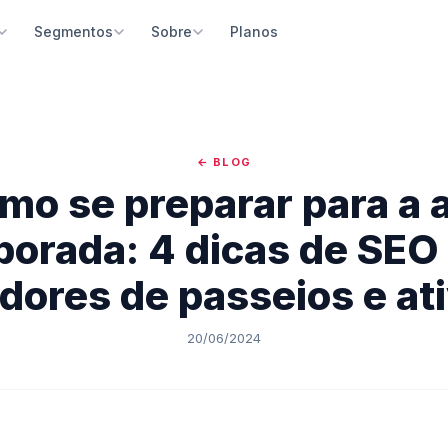
Planos
Segmentos
Sobre
ma de Reservas
Passeios Turísticos
Quem somos
Construtor de Site
 e reservas online 24h com
Guias e operadoras de passeios e excursões
Nossa missão e história no turismo brasileiro
Site profissional com blog e
ntos integrados
escrever código
← BLOG
Parques e Atrativos
Depoimentos
e Gestão
Inteligência Artificial
mo se preparar para a a
Parques temáticos, naturais e pontos turísticos
O que nossos parceiros dizem
e sua empresa pelo celular, iOS e
Crie conteúdo e descrições 
d
integrada
Agências de Receptivo
Blog
orada: 4 dicas de SEO
Receptivos locais e agências de turismo
Dicas e estratégias para o turismo
Bot IA
Google Coisas Legais par
dores de passeios e at
 inteligente para atendimento
Parceiro oficial do Google pa
Restaurantes e Gastronomia
Notícias
tico
visibilidade
Experiências gastronômicas e restaurantes temáticos
Últimas novidades da plataforma
o de Aventura
20/06/2024
Suporte Dedicado
Spas e Bem-estar
o integrada para atividades
Atendimento humanizado e t
Spas, massagens e experiências de bem-estar
as
especializado