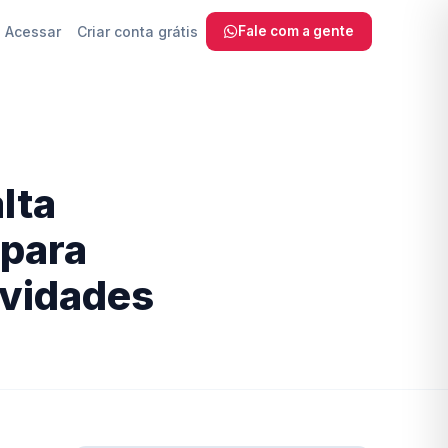
Acessar
Criar conta grátis
Fale com a gente
 SEO, sem
lta
com IA
 para
a Fazer
ividades
ra
reinamento