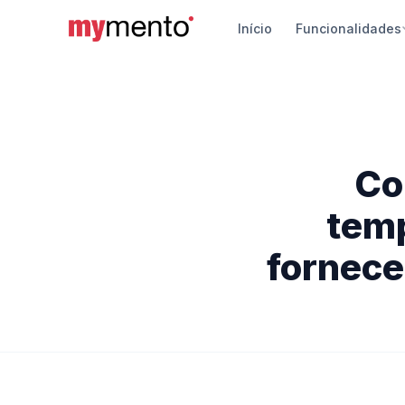
Início
Funcionalidades
Siste
Vendas
pagame
App d
Co
Gerenci
Androi
temp
Travel
fornece
Chatbot
automá
Segur
Proteçã
turístic