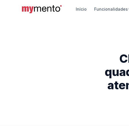
Início
Funcionalidades
Siste
Vendas
pagame
App d
C
Gerenci
Androi
quad
Travel
ate
Chatbot
automá
Segur
Proteçã
turístic