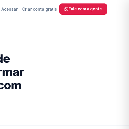
Acessar
Criar conta grátis
Fale com a gente
 SEO, sem
de
com IA
ormar
a Fazer
 com
ra
reinamento