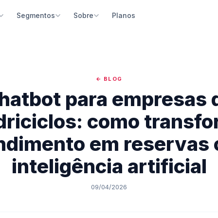
Planos
Segmentos
Sobre
ma de Reservas
Passeios Turísticos
Quem somos
Construtor de Site
 e reservas online 24h com
Guias e operadoras de passeios e excursões
Nossa missão e história no turismo brasileiro
Site profissional com blog e
ntos integrados
escrever código
← BLOG
Parques e Atrativos
Depoimentos
e Gestão
Inteligência Artificial
hatbot para empresas 
Parques temáticos, naturais e pontos turísticos
O que nossos parceiros dizem
e sua empresa pelo celular, iOS e
Crie conteúdo e descrições 
d
integrada
Agências de Receptivo
Blog
riciclos: como transf
Receptivos locais e agências de turismo
Dicas e estratégias para o turismo
Bot IA
Google Coisas Legais par
ndimento em reservas
 inteligente para atendimento
Parceiro oficial do Google pa
Restaurantes e Gastronomia
Notícias
tico
visibilidade
Experiências gastronômicas e restaurantes temáticos
Últimas novidades da plataforma
inteligência artificial
o de Aventura
Suporte Dedicado
Spas e Bem-estar
o integrada para atividades
Atendimento humanizado e t
Spas, massagens e experiências de bem-estar
as
especializado
09/04/2026