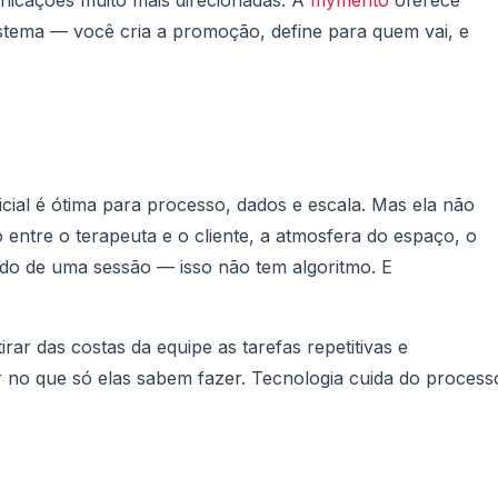
nicações muito mais direcionadas. A
mymento
oferece
istema — você cria a promoção, define para quem vai, e
ficial é ótima para processo, dados e escala. Mas ela não
 entre o terapeuta e o cliente, a atmosfera do espaço, o
do de uma sessão — isso não tem algoritmo. E
rar das costas da equipe as tarefas repetitivas e
 no que só elas sabem fazer. Tecnologia cuida do process