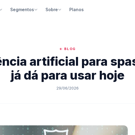
Planos
Segmentos
Sobre
ma de Reservas
Passeios Turísticos
Quem somos
Construtor de Site
 e reservas online 24h com
Guias e operadoras de passeios e excursões
Nossa missão e história no turismo brasileiro
Site profissional com blog e
ntos integrados
escrever código
← BLOG
Parques e Atrativos
Depoimentos
e Gestão
Inteligência Artificial
ência artificial para spa
Parques temáticos, naturais e pontos turísticos
O que nossos parceiros dizem
e sua empresa pelo celular, iOS e
Crie conteúdo e descrições 
d
integrada
Agências de Receptivo
Blog
já dá para usar hoje
Receptivos locais e agências de turismo
Dicas e estratégias para o turismo
Bot IA
Google Coisas Legais par
 inteligente para atendimento
Parceiro oficial do Google pa
Restaurantes e Gastronomia
Notícias
29/06/2026
tico
visibilidade
Experiências gastronômicas e restaurantes temáticos
Últimas novidades da plataforma
o de Aventura
Suporte Dedicado
Spas e Bem-estar
o integrada para atividades
Atendimento humanizado e t
Spas, massagens e experiências de bem-estar
as
especializado