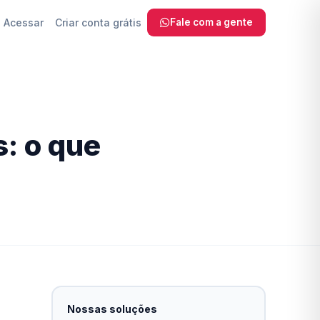
Acessar
Criar conta grátis
Fale com a gente
 SEO, sem
s: o que
com IA
a Fazer
ra
reinamento
Nossas soluções