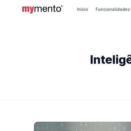
Início
Funcionalidades
Siste
Vendas
pagame
App d
Intelig
Gerenci
Androi
Travel
Chatbot
automá
Segur
Proteçã
turístic