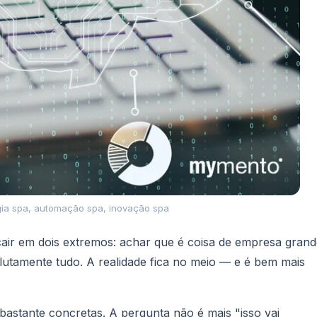
gia spa, automação spa, inovação spa
il cair em dois extremos: achar que é coisa de empresa gran
olutamente tudo. A realidade fica no meio — e é bem mais
 bastante concretas. A pergunta não é mais "isso vai