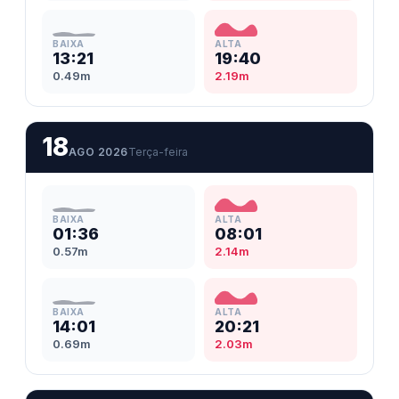
BAIXA
ALTA
13:21
19:40
0.49m
2.19m
18
AGO 2026
Terça-feira
BAIXA
ALTA
01:36
08:01
0.57m
2.14m
BAIXA
ALTA
14:01
20:21
0.69m
2.03m