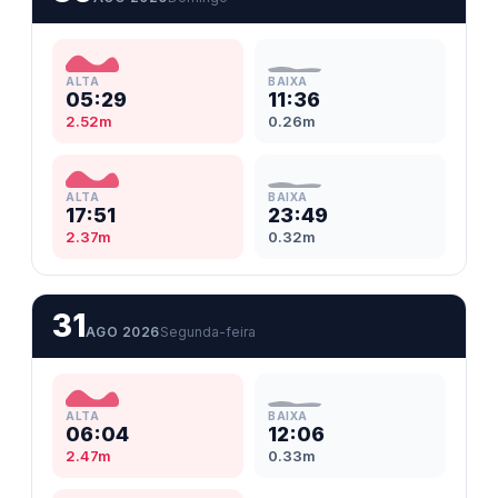
ALTA
BAIXA
05:29
11:36
2.52m
0.26m
ALTA
BAIXA
17:51
23:49
2.37m
0.32m
31
AGO 2026
Segunda-feira
ALTA
BAIXA
06:04
12:06
2.47m
0.33m