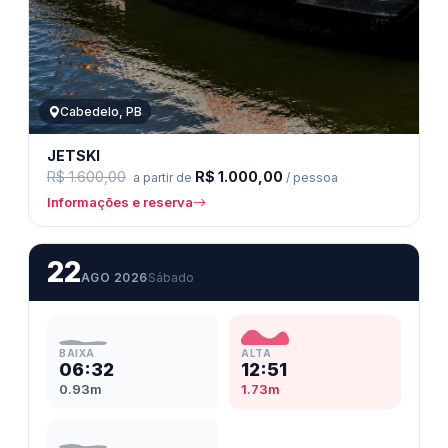
Cabedelo, PB
JETSKI
R$ 1.600,00
R$ 1.000,00
a partir de
/ pessoa
Informações e reserva
22
AGO 2026
Sábado
BAIXA
ALTA
06:32
12:51
0.93m
1.73m