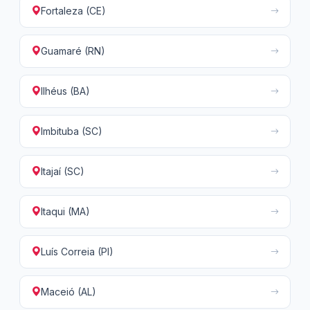
Fortaleza (CE)
Guamaré (RN)
Ilhéus (BA)
Imbituba (SC)
Itajaí (SC)
Itaqui (MA)
Luís Correia (PI)
Maceió (AL)