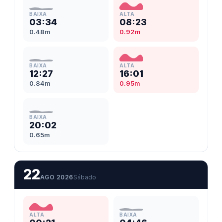
BAIXA
ALTA
03:34
08:23
0.48m
0.92m
BAIXA
ALTA
12:27
16:01
0.84m
0.95m
BAIXA
20:02
0.65m
22
AGO 2026
Sábado
ALTA
BAIXA