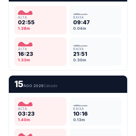
25/08/2026
Terça-feira
1
Preamar (alta)
01:5
25/08/2026
Terça-feira
2
Baixa-mar (baixa)
07:2
ALTA
BAIXA
02:55
09:47
25/08/2026
Terça-feira
3
Preamar (alta)
14:0
1.38m
0.04m
25/08/2026
Terça-feira
4
Baixa-mar (baixa)
20:3
26/08/2026
Quarta-feira
1
Preamar (alta)
02:2
ALTA
BAIXA
26/08/2026
Quarta-feira
2
Baixa-mar (baixa)
08:0
16:23
21:51
1.33m
0.30m
26/08/2026
Quarta-feira
3
Preamar (alta)
14:1
26/08/2026
Quarta-feira
4
Baixa-mar (baixa)
20:1
27/08/2026
Quinta-feira
1
Preamar (alta)
02:5
15
AGO 2026
Sábado
27/08/2026
Quinta-feira
2
Baixa-mar (baixa)
08:
27/08/2026
Quinta-feira
3
Preamar (alta)
14:3
27/08/2026
Quinta-feira
4
Baixa-mar (baixa)
20:3
ALTA
BAIXA
28/08/2026
03:23
Sexta-feira
10:16
1
Preamar (alta)
03:1
1.40m
0.13m
28/08/2026
Sexta-feira
2
Baixa-mar (baixa)
09:1
28/08/2026
Sexta-feira
3
Preamar (alta)
15:0