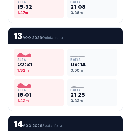
21/08/2026
Sexta-feira
2
Preamar (alta)
08:2
ALTA
BAIXA
15:32
21:08
21/08/2026
Sexta-feira
3
Baixa-mar (baixa)
12:2
1.47m
0.36m
21/08/2026
Sexta-feira
4
Preamar (alta)
16:0
21/08/2026
Sexta-feira
5
Baixa-mar (baixa)
20:0
13
22/08/2026
Sábado
1
Preamar (alta)
00:2
AGO 2026
Quinta-feira
22/08/2026
Sábado
2
Baixa-mar (baixa)
04:
22/08/2026
Sábado
3
Preamar (alta)
13:2
ALTA
BAIXA
22/08/2026
Sábado
4
Baixa-mar (baixa)
20:1
02:31
09:14
23/08/2026
1.32m
Domingo
0.00m
1
Preamar (alta)
00:5
23/08/2026
Domingo
2
Baixa-mar (baixa)
05:
23/08/2026
Domingo
3
Preamar (alta)
13:4
ALTA
BAIXA
16:01
21:25
23/08/2026
Domingo
4
Baixa-mar (baixa)
20:
1.42m
0.33m
24/08/2026
Segunda-feira
1
Preamar (alta)
01:2
24/08/2026
Segunda-feira
2
Baixa-mar (baixa)
06:3
24/08/2026
Segunda-feira
3
Preamar (alta)
13:5
14
AGO 2026
Sexta-feira
24/08/2026
Segunda-feira
4
Baixa-mar (baixa)
20:5