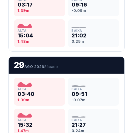
03:17
09:16
1.39m
-0.09m
ALTA
BAIXA
15:04
21:02
1.48m
0.25m
29
AGO 2026
Sábado
ALTA
BAIXA
03:40
09:51
1.39m
-0.07m
ALTA
BAIXA
15:32
21:27
1.47m
0.24m