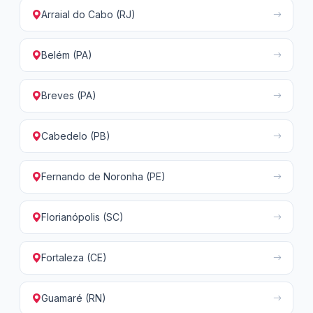
Arraial do Cabo (RJ)
Belém (PA)
Breves (PA)
Cabedelo (PB)
Fernando de Noronha (PE)
Florianópolis (SC)
Fortaleza (CE)
Guamaré (RN)