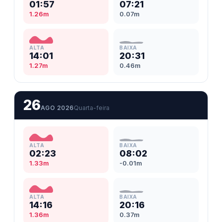
01:57
07:21
1.26m
0.07m
ALTA
BAIXA
14:01
20:31
1.27m
0.46m
26
AGO 2026
Quarta-feira
ALTA
BAIXA
02:23
08:02
1.33m
-0.01m
ALTA
BAIXA
14:16
20:16
1.36m
0.37m