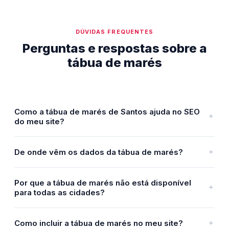
DÚVIDAS FREQUENTES
Perguntas e respostas sobre a
tábua de marés
Como a tábua de marés de Santos ajuda no SEO
do meu site?
De onde vêm os dados da tábua de marés?
Por que a tábua de marés não está disponível
para todas as cidades?
Como incluir a tábua de marés no meu site?