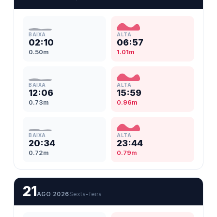
BAIXA
ALTA
02:10
06:57
0.50m
1.01m
BAIXA
ALTA
12:06
15:59
0.73m
0.96m
BAIXA
ALTA
20:34
23:44
0.72m
0.79m
21
AGO 2026
Sexta-feira