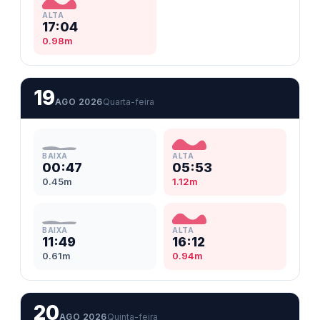
ALTA
17:04
0.98m
19
AGO 2026
Quarta-feira
BAIXA
ALTA
00:47
05:53
0.45m
1.12m
BAIXA
ALTA
11:49
16:12
0.61m
0.94m
20
AGO 2026
Quinta-feira