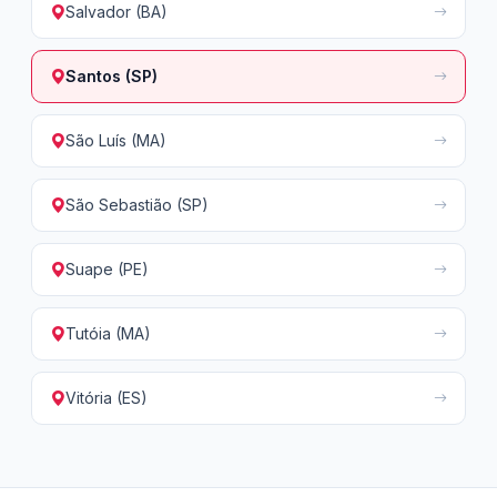
Salvador (BA)
Santos (SP)
São Luís (MA)
São Sebastião (SP)
Suape (PE)
Tutóia (MA)
Vitória (ES)