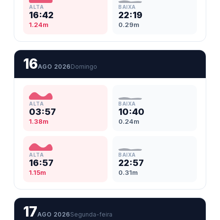
28/08/2026
Sexta-feira
4
Baixa-mar (baixa)
21:0
ALTA
BAIXA
16:42
22:19
29/08/2026
Sábado
1
Preamar (alta)
03:
1.24m
0.29m
29/08/2026
Sábado
2
Baixa-mar (baixa)
09:5
29/08/2026
Sábado
3
Preamar (alta)
15:3
16
29/08/2026
Sábado
4
Baixa-mar (baixa)
21:2
AGO 2026
Domingo
30/08/2026
Domingo
1
Preamar (alta)
04:
30/08/2026
Domingo
2
Baixa-mar (baixa)
10:2
ALTA
BAIXA
30/08/2026
Domingo
3
Preamar (alta)
16:0
03:57
10:40
30/08/2026
Domingo
4
Baixa-mar (baixa)
21:5
1.38m
0.24m
31/08/2026
Segunda-feira
1
Preamar (alta)
04:3
31/08/2026
Segunda-feira
2
Baixa-mar (baixa)
11:0
ALTA
BAIXA
16:57
22:57
31/08/2026
Segunda-feira
3
Preamar (alta)
16:2
1.15m
0.31m
31/08/2026
Segunda-feira
4
Baixa-mar (baixa)
22:2
17
AGO 2026
Segunda-feira