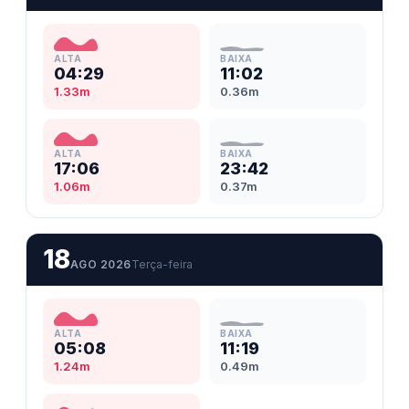
ALTA
BAIXA
04:29
11:02
1.33m
0.36m
ALTA
BAIXA
17:06
23:42
1.06m
0.37m
18
AGO 2026
Terça-feira
ALTA
BAIXA
05:08
11:19
1.24m
0.49m