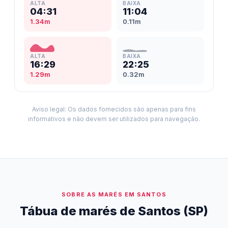
ALTA
BAIXA
04:31
11:04
1.34m
0.11m
ALTA
BAIXA
16:29
22:25
1.29m
0.32m
Aviso legal: Os dados fornecidos são apenas para fins
informativos e não devem ser utilizados para navegação.
SOBRE AS MARÉS EM SANTOS
Tábua de marés de Santos (SP)