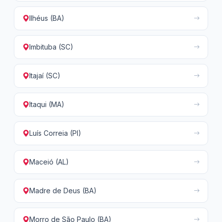
Ilhéus (BA)
Imbituba (SC)
Itajaí (SC)
Itaqui (MA)
Luís Correia (PI)
Maceió (AL)
Madre de Deus (BA)
Morro de São Paulo (BA)