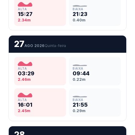
ALTA
BAIXA
15:27
21:23
2.34m
0.40m
27
AGO 2026
Quinta-feira
ALTA
BAIXA
03:29
09:44
2.46m
0.22m
ALTA
BAIXA
16:01
21:55
2.45m
0.29m
28