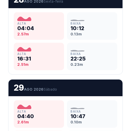
AGO 2026
Sexta-feira
ALTA
BAIXA
04:04
10:12
2.57m
0.13m
ALTA
BAIXA
16:31
22:25
2.51m
0.23m
29
AGO 2026
Sábado
ALTA
BAIXA
04:40
10:47
2.61m
0.10m