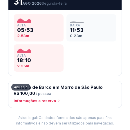
31
AGO 2026
Segunda-feira
ALTA
BAIXA
05:53
11:53
2.53m
0.23m
ALTA
18:10
2.35m
Morro de São Paulo, BA
Passeio de Barco em Morro de São Paulo
Anúncio
R$ 100,00
/ pessoa
Informações e reserva
Aviso legal: Os dados fornecidos são apenas para fins
informativos e não devem ser utilizados para navegação.