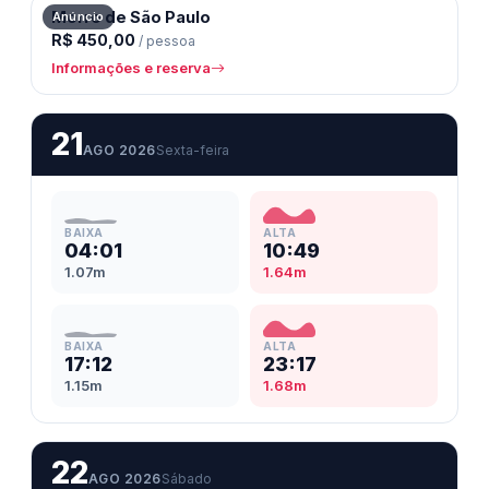
Morro de São Paulo
Anúncio
R$ 450,00
/ pessoa
Informações e reserva
21
AGO 2026
Sexta-feira
BAIXA
ALTA
04:01
10:49
1.07m
1.64m
BAIXA
ALTA
17:12
23:17
1.15m
1.68m
22
AGO 2026
Sábado