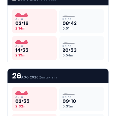
ALTA
BAIXA
02:16
08:42
2.14m
0.51m
ALTA
BAIXA
14:55
20:53
2.19m
0.54m
26
AGO 2026
Quarta-feira
ALTA
BAIXA
02:55
09:10
2.32m
0.35m