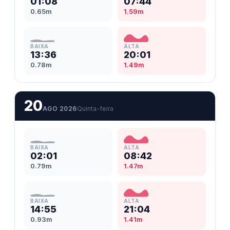
01:08
07:44
0.65m
1.59m
BAIXA
ALTA
13:36
20:01
0.78m
1.49m
20
AGO 2026
Quinta-feira
BAIXA
ALTA
02:01
08:42
0.79m
1.47m
BAIXA
ALTA
14:55
21:04
0.93m
1.41m