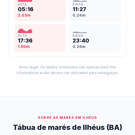
ALTA
BAIXA
05:16
11:27
2.03m
0.24m
ALTA
BAIXA
17:36
23:40
1.90m
0.26m
Aviso legal: Os dados fornecidos são apenas para fins
informativos e não devem ser utilizados para navegação.
SOBRE AS MARÉS EM ILHÉUS
Tábua de marés de Ilhéus (BA)