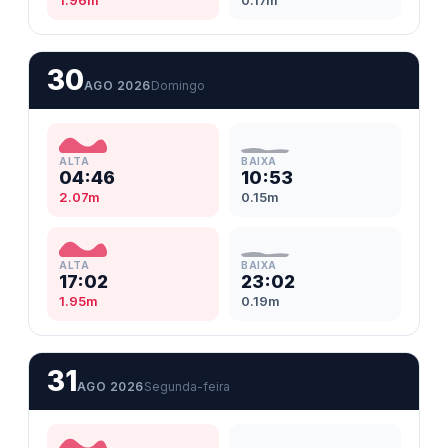
1.96m
0.17m
30
AGO 2026
Domingo
ALTA
BAIXA
04:46
10:53
2.07m
0.15m
ALTA
BAIXA
17:02
23:02
1.95m
0.19m
31
AGO 2026
Segunda-feira