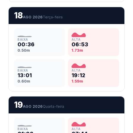
18
AGO 2026
Terça-feira
BAIXA
ALTA
00:36
06:53
0.50m
1.73m
BAIXA
ALTA
13:01
19:12
0.60m
1.59m
19
AGO 2026
Quarta-feira
BAIXA
ALTA